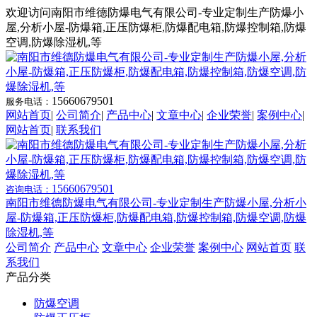
欢迎访问南阳市维德防爆电气有限公司-专业定制生产防爆小
屋,分析小屋-防爆箱,正压防爆柜,防爆配电箱,防爆控制箱,防爆
空调,防爆除湿机,等
15660679501
服务电话：
网站首页
|
公司简介
|
产品中心
|
文章中心
|
企业荣誉
|
案例中心
|
网站首页
|
联系我们
15660679501
咨询电话：
南阳市维德防爆电气有限公司-专业定制生产防爆小屋,分析小
屋-防爆箱,正压防爆柜,防爆配电箱,防爆控制箱,防爆空调,防爆
除湿机,等
公司简介
产品中心
文章中心
企业荣誉
案例中心
网站首页
联
系我们
产品分类
防爆空调