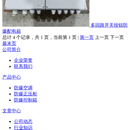
多回路开关按钮防
爆配电箱
总计 4 个记录，共 1 页，当前第 1 页 |
第一页
上一页 下一页
最末页
公司简介
企业荣誉
联系我们
产品中心
防爆空调
防爆正压柜
防爆控制箱
文章中心
公司动态
行业知识