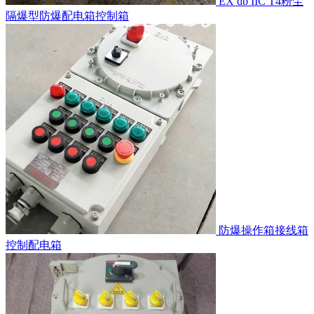
EX db IIC T4粉尘
隔爆型防爆配电箱控制箱
防爆操作箱接线箱
控制配电箱